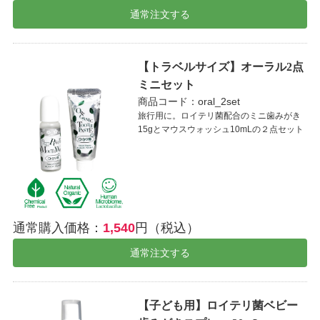
通常注文する
【トラベルサイズ】オーラル2点
ミニセット
商品コード：oral_2set
旅行用に。ロイテリ菌配合のミニ歯みがき
15gとマウスウォッシュ10mLの２点セット
通常購入価格：
1,540
円（税込）
通常注文する
【子ども用】ロイテリ菌ベビー