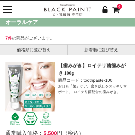
0
オーラルケア
7件
の商品がございます。
価格順に並び替え
新着順に並び替え
【歯みがき】ロイテリ菌歯みが
き 100g
商品コード：toothpaste-100
お口も「菌」ケア。磨き残しをスッキリサ
ポート。 ロイテリ菌配合の歯みがき。
通常購入価格：
5,500
円（税込）