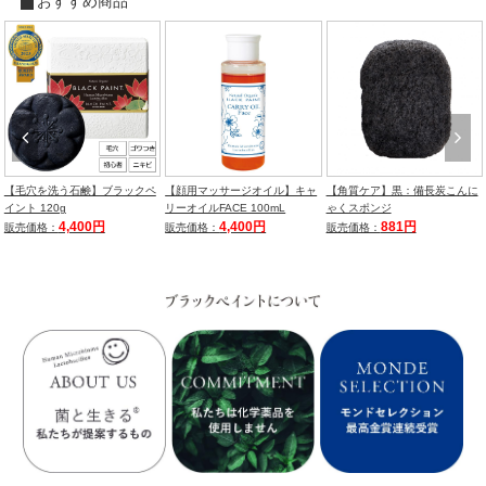
おすすめ商品
【毛穴を洗う石鹸】ブラックペ
【顔用マッサージオイル】キャ
【角質ケア】黒：備長炭こんに
イント 120g
リーオイルFACE 100mL
ゃくスポンジ
4,400円
4,400円
881円
販売価格：
販売価格：
販売価格：