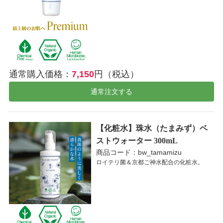
通常購入価格：
7,150
円（税込）
通常注文する
【化粧水】珠水（たまみず）ベ
ストウォーター 300mL
商品コード：bw_tamamizu
ロイテリ菌＆京都ご神水配合の化粧水。