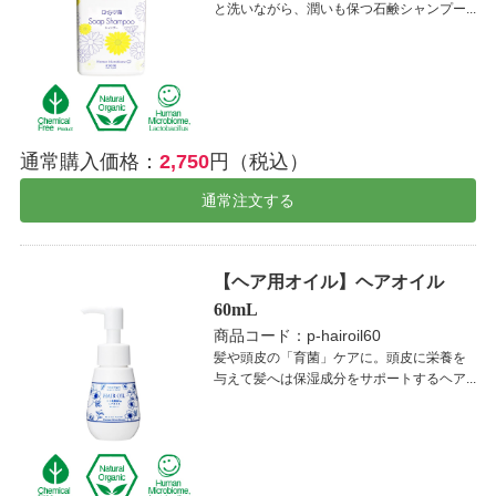
と洗いながら、潤いも保つ石鹸シャンプー...
通常購入価格：
2,750
円（税込）
通常注文する
【ヘア用オイル】ヘアオイル
60mL
商品コード：p-hairoil60
髪や頭皮の「育菌」ケアに。頭皮に栄養を
与えて髪へは保湿成分をサポートするヘア...