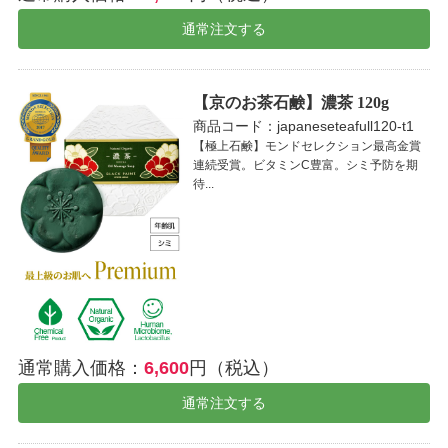
通常注文する
【京のお茶石鹸】濃茶 120g
商品コード：japaneseteafull120-t1
【極上石鹸】モンドセレクション最高金賞
連続受賞。ビタミンC豊富。シミ予防を期
待...
通常購入価格：
6,600
円（税込）
通常注文する