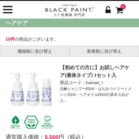
0
ヘアケア
10件
の商品がございます。
価格順に並び替え
新着順に並び替え
【初めての方に】お試しヘアケ
ア(液体タイプ) 1セット入
商品コード：hairset_l
石鹸シャンプー60ml・はちみつトリートメ
ント50ml・ヘアオイル60mlの基本３品が
入...
通常購入価格：
5,500
円（税込）