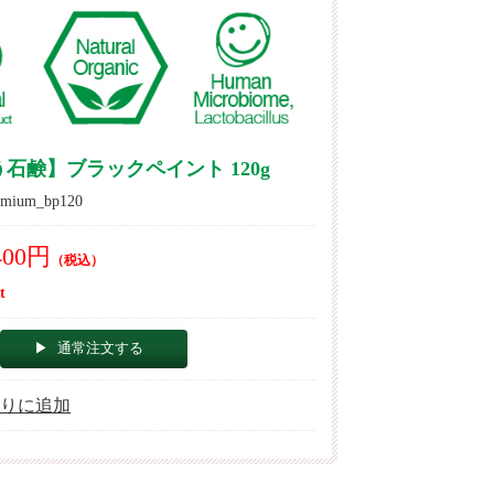
石鹸】ブラックペイント 120g
ium_bp120
400円
（税込）
t
通常注文する
りに追加