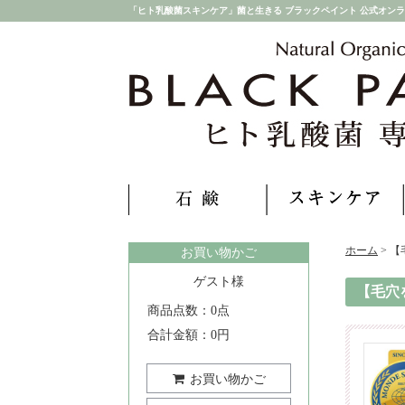
「ヒト乳酸菌スキンケア」菌と生きる ブラックペイント 公式オン
ホーム
>
【
お買い物かご
ゲスト
様
【毛穴
商品点数：
0
点
合計金額：
0
円
お買い物かご