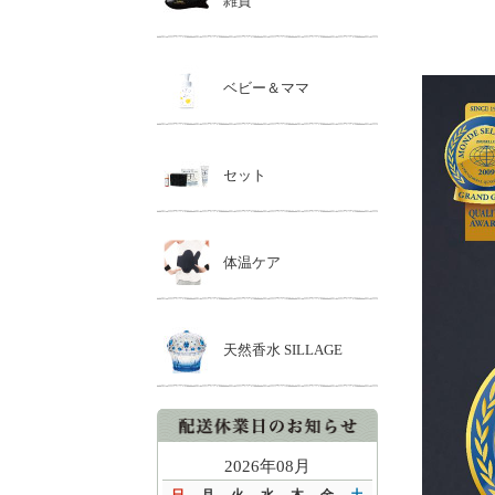
雑貨
ベビー＆ママ
セット
体温ケア
天然香水 SILLAGE
2026年08月
日
月
火
水
木
金
土