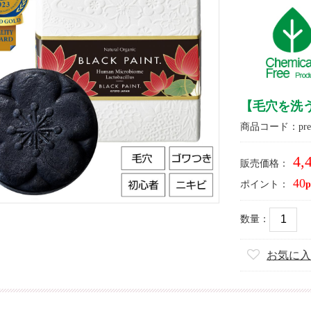
【毛穴を洗う
商品コード：prem
4,
販売価格：
40
ポイント：
p
数量：
お気に入