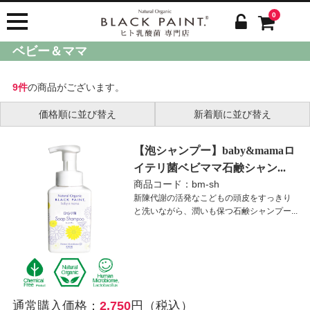
0
ベビー＆ママ
9件
の商品がございます。
価格順に並び替え
新着順に並び替え
【泡シャンプー】baby&mamaロ
イテリ菌ベビママ石鹸シャン...
商品コード：bm-sh
新陳代謝の活発なこどもの頭皮をすっきり
と洗いながら、潤いも保つ石鹸シャンプー...
通常購入価格：
2,750
円（税込）