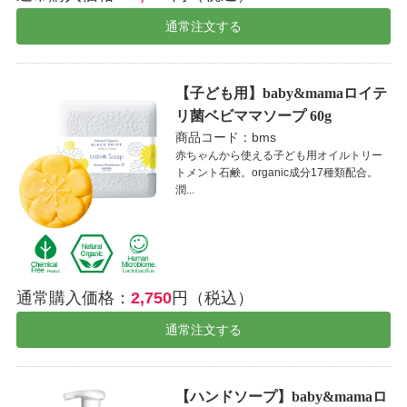
通常注文する
【子ども用】baby&mamaロイテ
リ菌ベビママソープ 60g
商品コード：bms
赤ちゃんから使える子ども用オイルトリー
トメント石鹸。organic成分17種類配合。
潤...
通常購入価格：
2,750
円（税込）
通常注文する
【ハンドソープ】baby&mamaロ