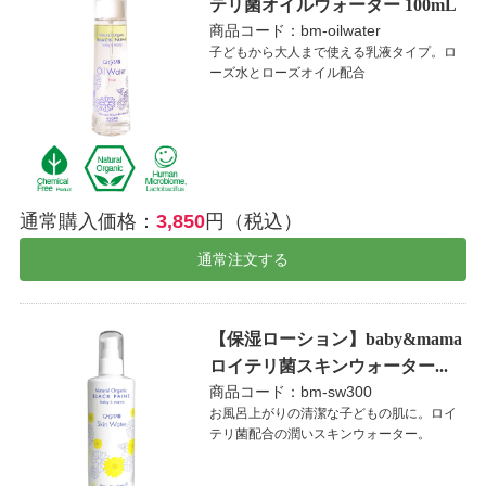
テリ菌オイルウォーター 100mL
商品コード：bm-oilwater
子どもから大人まで使える乳液タイプ。ロ
ーズ水とローズオイル配合
通常購入価格：
3,850
円（税込）
通常注文する
【保湿ローション】baby&mama
ロイテリ菌スキンウォーター...
商品コード：bm-sw300
お風呂上がりの清潔な子どもの肌に。ロイ
テリ菌配合の潤いスキンウォーター。