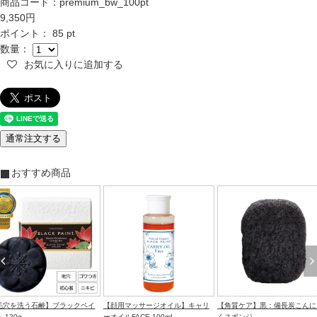
商品コード：premium_bw_100pt
9,350
円
ポイント： 85 pt
数量：
お気に入りに追加する
通常注文する
おすすめ商品
毛穴を洗う石鹸】ブラックペイ
【顔用マッサージオイル】キャリ
【角質ケア】黒：備長炭こんに
 120g
ーオイルFACE 100mL
くスポンジ