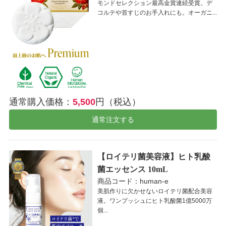
モンドセレクション最高金賞連続受賞。デ
コルテや首すじのお手入れにも。オーガニ...
通常購入価格：
5,500
円（税込）
通常注文する
【ロイテリ菌美容液】ヒト乳酸
菌エッセンス 10mL
商品コード：human-e
美肌作りに欠かせないロイテリ菌配合美容
液。ワンプッシュにヒト乳酸菌1億5000万
個...