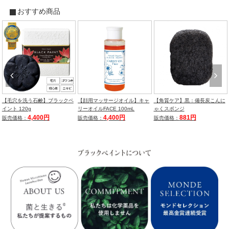
おすすめ商品
【毛穴を洗う石鹸】ブラックペ
【顔用マッサージオイル】キャ
【角質ケア】黒：備長炭こんに
イント 120g
リーオイルFACE 100mL
ゃくスポンジ
4,400円
4,400円
881円
販売価格：
販売価格：
販売価格：