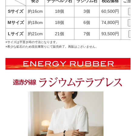
長さ
テラヘルツ石
ラジウム石
税込価格
ご注文
Sサイズ
約16cm
18個
3個
60,500円
S
Mサイズ
約18cm
18個
6個
74,800円
M
Lサイズ
約21cm
21個
7個
93,500円
L
※サイズは平置き時の寸法になります。
※希少な鉱石のため現在庫限りにて販売終了。再販はございません。